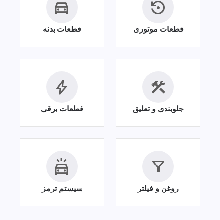
time_to_leave
settings_backup_restore
قطعات موتوری
قطعات بدنه
bolt
construction
جلوبندی و تعلیق
قطعات برقی
minor_crash
filter_alt
روغن و فیلتر
سیستم ترمز