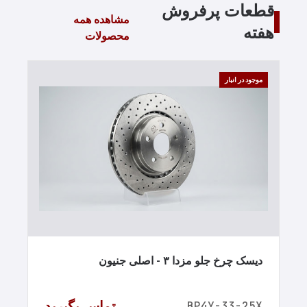
قطعات پرفروش
مشاهده همه
هفته
محصولات
موجود در انبار
دیسک چرخ جلو مزدا ۳ - اصلی جنیون
تماس بگیرید
BP4Y-33-25X