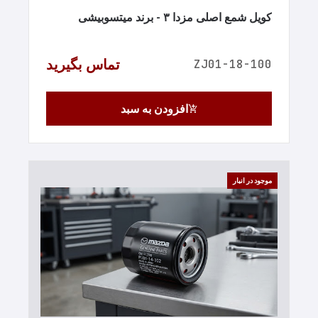
کویل شمع اصلی مزدا ۳ - برند میتسوبیشی
تماس بگیرید
ZJ01-18-100
افزودن به سبد
add_shopping_cart
موجود در انبار