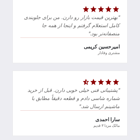
star
star
star
star
star
"بهترین قیمت بازار رو دارن. من برای جلوبندی
کامل استعلام گرفتم و اینجا از همه جا
منصفانه‌تر بود."
امیرحسین کریمی
مشتری وفادار
star_half
star
star
star
star
"پشتیبانی فنی خیلی خوبی دارن. قبل از خرید
شماره شاسی دادم و قطعه دقیقاً مطابق با
ماشینم ارسال شد."
سارا احمدی
مالک مزدا ۳ قدیم