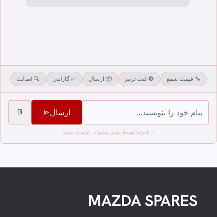
🔧 قیمت شمع
🛑 لنت ترمز
📦 ارسال
✅ گارانتی
🔍 اصالت
ارسال
delete
send
⚡ پاسخ‌ها توسط هوش مصنوعی تولید می‌شوند
MAZDA SPARES